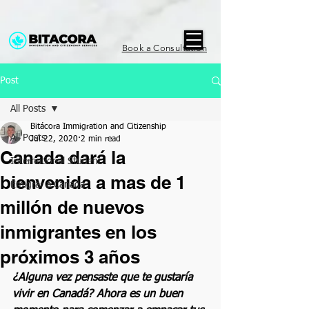
Book a Consultation
Post
All Posts
Bitácora Immigration and Citizenship
All Posts
Jul 22, 2020
2 min read
Canada dará la
International Student
bienvenida a mas de 1
Emigrar a Canada
millón de nuevos
inmigrantes en los
próximos 3 años
¿Alguna vez pensaste que te gustaría 
vivir en Canadá? Ahora es un buen 